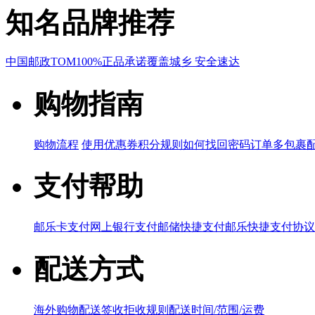
知名品牌推荐
中国邮政
TOM
100%正品承诺
覆盖城乡 安全速达
购物指南
购物流程
使用优惠券
积分规则
如何找回密码
订单多包裹
支付帮助
邮乐卡支付
网上银行支付
邮储快捷支付
邮乐快捷支付协议
配送方式
海外购物配送
签收拒收规则
配送时间/范围/运费