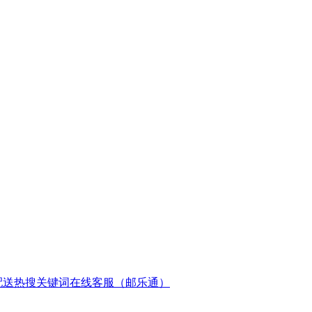
配送
热搜关键词
在线客服（邮乐通）