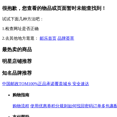
很抱歉，您查看的物品或页面暂时未能查找到！
试试下面几种方法吧：
1.检查网址是否正确
2.去其他地方逛逛：
邮乐首页
品牌荟萃
最热卖的商品
明星店铺推荐
知名品牌推荐
中国邮政
TOM
100%正品承诺
覆盖城乡 安全速达
购物指南
购物流程
使用优惠券
积分规则
如何找回密码
订单多包裹
支付帮助