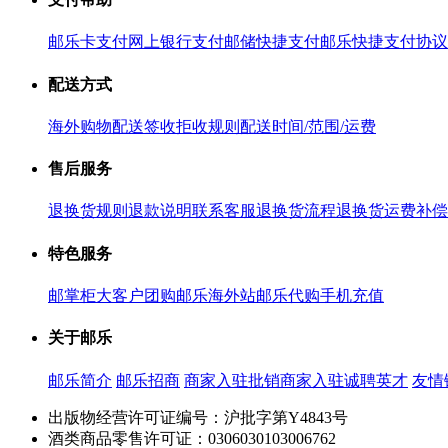
邮乐卡支付
网上银行支付
邮储快捷支付
邮乐快捷支付协议
配送方式
海外购物配送
签收拒收规则
配送时间/范围/运费
售后服务
退换货规则
退款说明
联系客服
退换货流程
退换货运费补偿
特色服务
邮掌柜
大客户团购
邮乐海外站
邮乐代购
手机充值
关于邮乐
邮乐简介
邮乐招商
商家入驻
批销商家入驻
诚聘英才
友情
出版物经营许可证编号：沪批字第Y4843号
酒类商品零售许可证：0306030103006762