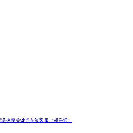
配送
热搜关键词
在线客服（邮乐通）