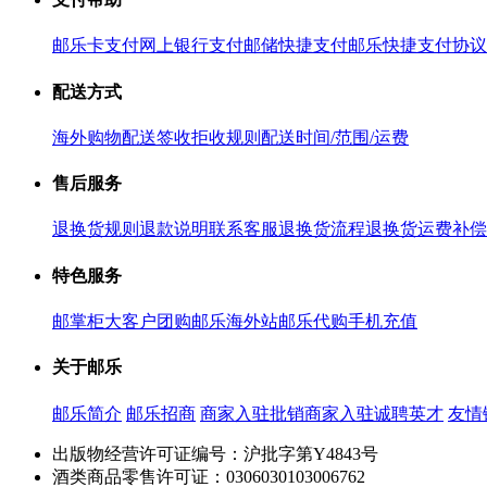
邮乐卡支付
网上银行支付
邮储快捷支付
邮乐快捷支付协议
配送方式
海外购物配送
签收拒收规则
配送时间/范围/运费
售后服务
退换货规则
退款说明
联系客服
退换货流程
退换货运费补偿
特色服务
邮掌柜
大客户团购
邮乐海外站
邮乐代购
手机充值
关于邮乐
邮乐简介
邮乐招商
商家入驻
批销商家入驻
诚聘英才
友情
出版物经营许可证编号：沪批字第Y4843号
酒类商品零售许可证：0306030103006762