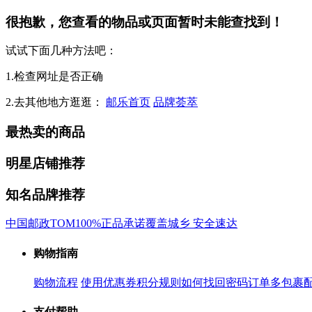
很抱歉，您查看的物品或页面暂时未能查找到！
试试下面几种方法吧：
1.检查网址是否正确
2.去其他地方逛逛：
邮乐首页
品牌荟萃
最热卖的商品
明星店铺推荐
知名品牌推荐
中国邮政
TOM
100%正品承诺
覆盖城乡 安全速达
购物指南
购物流程
使用优惠券
积分规则
如何找回密码
订单多包裹
支付帮助