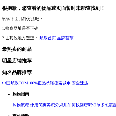
很抱歉，您查看的物品或页面暂时未能查找到！
试试下面几种方法吧：
1.检查网址是否正确
2.去其他地方逛逛：
邮乐首页
品牌荟萃
最热卖的商品
明星店铺推荐
知名品牌推荐
中国邮政
TOM
100%正品承诺
覆盖城乡 安全速达
购物指南
购物流程
使用优惠券
积分规则
如何找回密码
订单多包裹
支付帮助