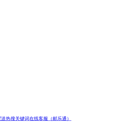
配送
热搜关键词
在线客服（邮乐通）