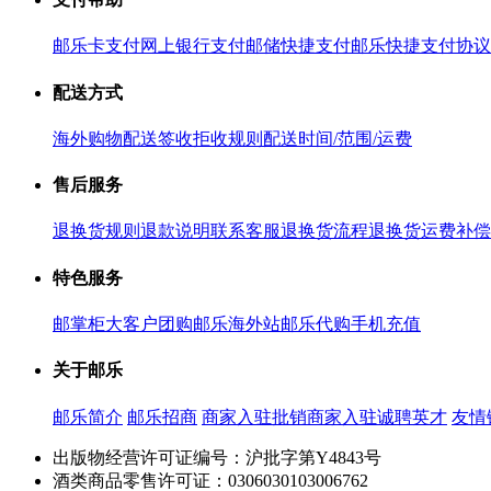
邮乐卡支付
网上银行支付
邮储快捷支付
邮乐快捷支付协议
配送方式
海外购物配送
签收拒收规则
配送时间/范围/运费
售后服务
退换货规则
退款说明
联系客服
退换货流程
退换货运费补偿
特色服务
邮掌柜
大客户团购
邮乐海外站
邮乐代购
手机充值
关于邮乐
邮乐简介
邮乐招商
商家入驻
批销商家入驻
诚聘英才
友情
出版物经营许可证编号：沪批字第Y4843号
酒类商品零售许可证：0306030103006762