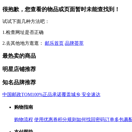
很抱歉，您查看的物品或页面暂时未能查找到！
试试下面几种方法吧：
1.检查网址是否正确
2.去其他地方逛逛：
邮乐首页
品牌荟萃
最热卖的商品
明星店铺推荐
知名品牌推荐
中国邮政
TOM
100%正品承诺
覆盖城乡 安全速达
购物指南
购物流程
使用优惠券
积分规则
如何找回密码
订单多包裹
支付帮助