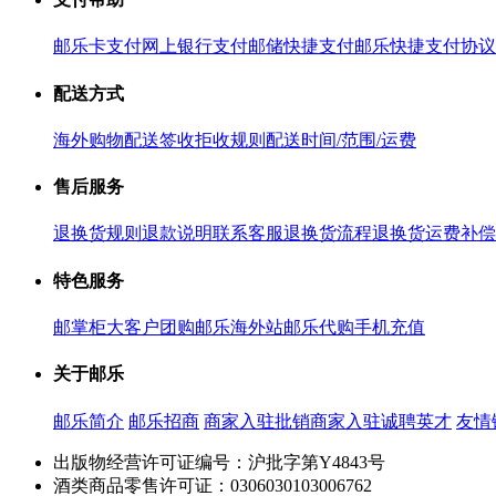
邮乐卡支付
网上银行支付
邮储快捷支付
邮乐快捷支付协议
配送方式
海外购物配送
签收拒收规则
配送时间/范围/运费
售后服务
退换货规则
退款说明
联系客服
退换货流程
退换货运费补偿
特色服务
邮掌柜
大客户团购
邮乐海外站
邮乐代购
手机充值
关于邮乐
邮乐简介
邮乐招商
商家入驻
批销商家入驻
诚聘英才
友情
出版物经营许可证编号：沪批字第Y4843号
酒类商品零售许可证：0306030103006762