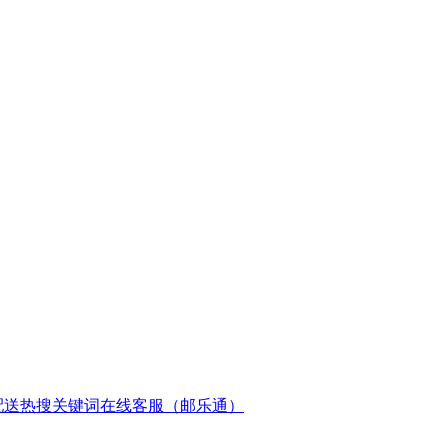
配送
热搜关键词
在线客服（邮乐通）