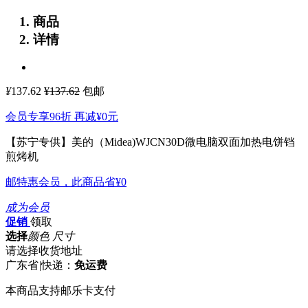
商品
详情
¥
137.62
¥137.62
包邮
会员专享96折 再减
¥0
元
【苏宁专供】美的（Midea)WJCN30D微电脑双面加热电饼铛
煎烤机
邮特惠会员，此商品省
¥0
成为会员
促销
领取
选择
颜色 尺寸
请选择收货地址
广东省
|
快递：
免运费
本商品支持邮乐卡支付