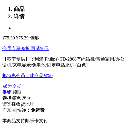
商品
详情
¥
75.39
¥75.39
包邮
会员专享96折 再减
¥0
元
【苏宁专供】飞利浦(Philips) TD-2808有绳话机/普通家用/办公
话机/来电显示/免电池/固定电话座机 (白色)
邮特惠会员，此商品省
¥0
成为会员
促销
领取
选择
颜色 尺寸
请选择收货地址
广东省
|
快递：
免运费
本商品支持邮乐卡支付