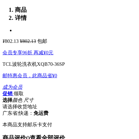
商品
详情
¥
802.13
¥802.13
包邮
会员专享96折 再减
¥0
元
TCL波轮洗衣机XQB70-36SP
邮特惠会员，此商品省
¥0
成为会员
促销
领取
选择
颜色 尺寸
请选择收货地址
广东省
|
快递：
免运费
本商品支持邮乐卡支付
商品评价(
)
查看全部评价