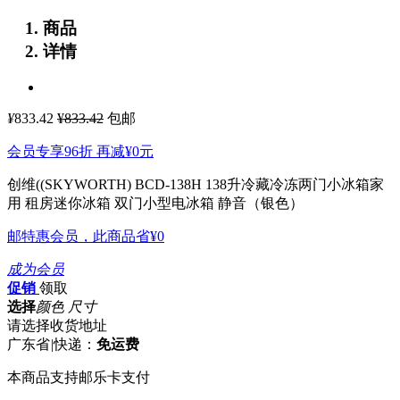
商品
详情
¥
833.42
¥833.42
包邮
会员专享96折 再减
¥0
元
创维((SKYWORTH) BCD-138H 138升冷藏冷冻两门小冰箱家
用 租房迷你冰箱 双门小型电冰箱 静音（银色）
邮特惠会员，此商品省
¥0
成为会员
促销
领取
选择
颜色 尺寸
请选择收货地址
广东省
|
快递：
免运费
本商品支持邮乐卡支付