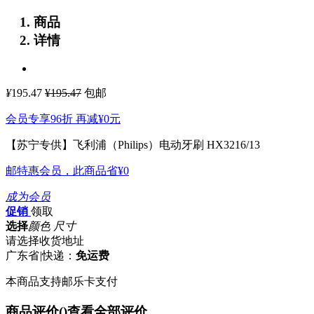
商品
详情
¥
195.47
¥195.47
包邮
会员专享96折 再减
¥0
元
【苏宁专供】飞利浦（Philips）电动牙刷 HX3216/13
邮特惠会员，此商品省
¥0
成为会员
促销
领取
选择
颜色 尺寸
请选择收货地址
广东省
|
快递：
免运费
本商品支持邮乐卡支付
商品评价(
)
查看全部评价