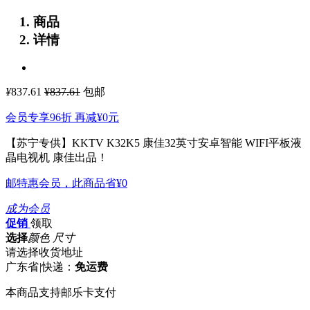
商品
详情
¥
837.61
¥837.61
包邮
会员专享96折 再减
¥0
元
【苏宁专供】KKTV K32K5 康佳32英寸安卓智能 WIFI平板液
晶电视机 康佳出品！
邮特惠会员，此商品省
¥0
成为会员
促销
领取
选择
颜色 尺寸
请选择收货地址
广东省
|
快递：
免运费
本商品支持邮乐卡支付