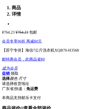
商品
详情
¥
764.23
¥764.23
包邮
会员专享96折 再减
¥0
元
【苏宁专供】海信7公斤洗衣机XQB70-H3568
邮特惠会员，此商品省
¥0
成为会员
促销
领取
选择
颜色 尺寸
请选择收货地址
广东省
|
快递：
免运费
本商品支持邮乐卡支付
商品评价(
)
查看全部评价