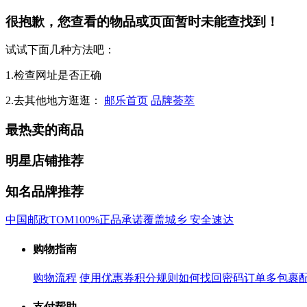
很抱歉，您查看的物品或页面暂时未能查找到！
试试下面几种方法吧：
1.检查网址是否正确
2.去其他地方逛逛：
邮乐首页
品牌荟萃
最热卖的商品
明星店铺推荐
知名品牌推荐
中国邮政
TOM
100%正品承诺
覆盖城乡 安全速达
购物指南
购物流程
使用优惠券
积分规则
如何找回密码
订单多包裹
支付帮助