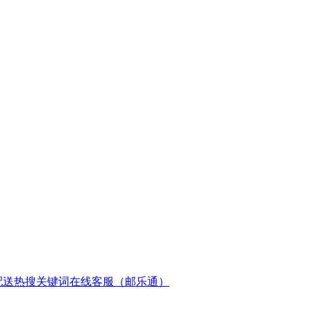
配送
热搜关键词
在线客服（邮乐通）