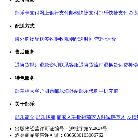
邮乐卡支付
网上银行支付
邮储快捷支付
邮乐快捷支付协议
配送方式
海外购物配送
签收拒收规则
配送时间/范围/运费
售后服务
退换货规则
退款说明
联系客服
退换货流程
退换货运费补偿
特色服务
邮掌柜
大客户团购
邮乐海外站
邮乐代购
手机充值
关于邮乐
邮乐简介
邮乐招商
商家入驻
批销商家入驻
诚聘英才
友情
出版物经营许可证编号：沪批字第Y4843号
酒类商品零售许可证：0306030103006762