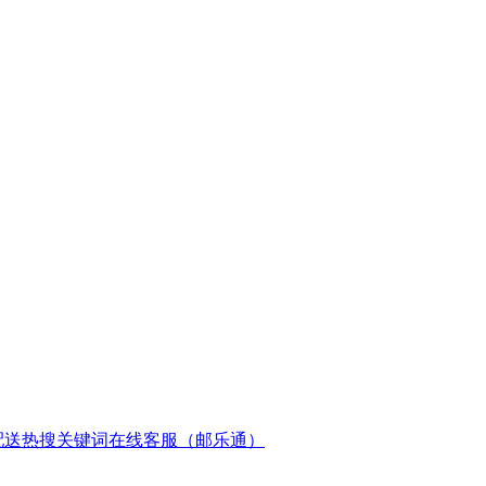
配送
热搜关键词
在线客服（邮乐通）