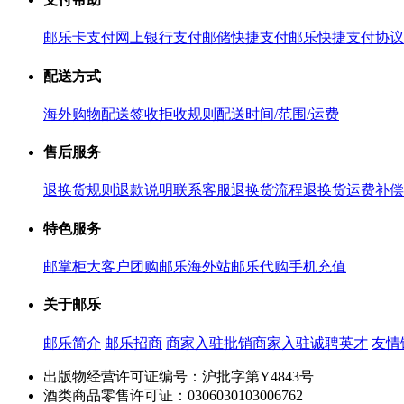
邮乐卡支付
网上银行支付
邮储快捷支付
邮乐快捷支付协议
配送方式
海外购物配送
签收拒收规则
配送时间/范围/运费
售后服务
退换货规则
退款说明
联系客服
退换货流程
退换货运费补偿
特色服务
邮掌柜
大客户团购
邮乐海外站
邮乐代购
手机充值
关于邮乐
邮乐简介
邮乐招商
商家入驻
批销商家入驻
诚聘英才
友情
出版物经营许可证编号：沪批字第Y4843号
酒类商品零售许可证：0306030103006762