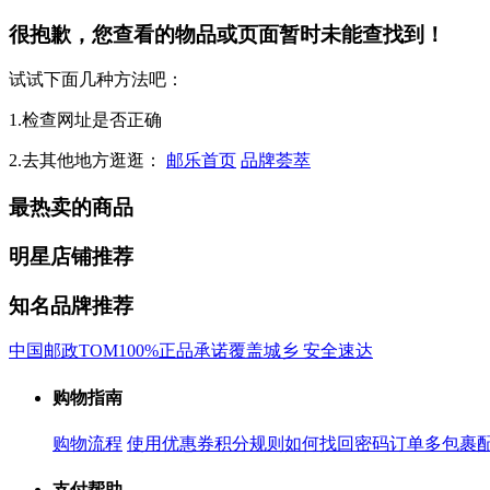
很抱歉，您查看的物品或页面暂时未能查找到！
试试下面几种方法吧：
1.检查网址是否正确
2.去其他地方逛逛：
邮乐首页
品牌荟萃
最热卖的商品
明星店铺推荐
知名品牌推荐
中国邮政
TOM
100%正品承诺
覆盖城乡 安全速达
购物指南
购物流程
使用优惠券
积分规则
如何找回密码
订单多包裹
支付帮助