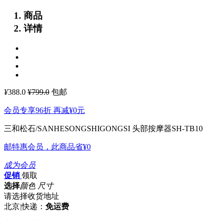
商品
详情
¥
388.0
¥799.0
包邮
会员专享96折 再减
¥0
元
三和松石/SANHESONGSHIGONGSI 头部按摩器SH-TB10
邮特惠会员，此商品省
¥0
成为会员
促销
领取
选择
颜色 尺寸
请选择收货地址
北京
|
快递：
免运费