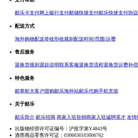
邮乐卡支付
网上银行支付
邮储快捷支付
邮乐快捷支付协议
配送方式
海外购物配送
签收拒收规则
配送时间/范围/运费
售后服务
退换货规则
退款说明
联系客服
退换货流程
退换货运费补偿
特色服务
邮掌柜
大客户团购
邮乐海外站
邮乐代购
手机充值
关于邮乐
邮乐简介
邮乐招商
商家入驻
批销商家入驻
诚聘英才
友情
出版物经营许可证编号：沪批字第Y4843号
酒类商品零售许可证：0306030103006762