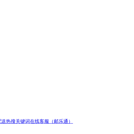
配送
热搜关键词
在线客服（邮乐通）