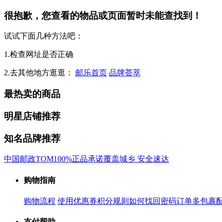
很抱歉，您查看的物品或页面暂时未能查找到！
试试下面几种方法吧：
1.检查网址是否正确
2.去其他地方逛逛：
邮乐首页
品牌荟萃
最热卖的商品
明星店铺推荐
知名品牌推荐
中国邮政
TOM
100%正品承诺
覆盖城乡 安全速达
购物指南
购物流程
使用优惠券
积分规则
如何找回密码
订单多包裹
支付帮助