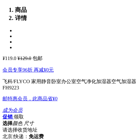
商品
详情
¥
119.0
¥129.0
包邮
会员专享96折 再减
¥0
元
飞科/FLYCO 家用静音卧室办公室空气净化加湿器空气加湿器
FH9223
邮特惠会员，此商品省
¥0
成为会员
促销
领取
选择
颜色 尺寸
请选择收货地址
北京
|
快递：
免运费