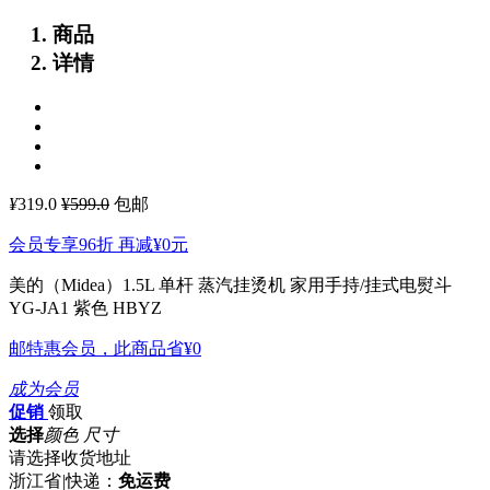
商品
详情
¥
319.0
¥599.0
包邮
会员专享96折 再减
¥0
元
美的（Midea）1.5L 单杆 蒸汽挂烫机 家用手持/挂式电熨斗
YG-JA1 紫色
HBYZ
邮特惠会员，此商品省
¥0
成为会员
促销
领取
选择
颜色 尺寸
请选择收货地址
浙江省
|
快递：
免运费