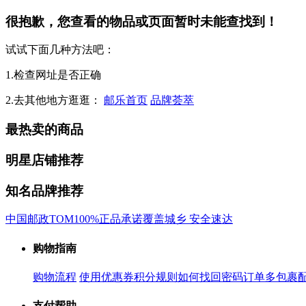
很抱歉，您查看的物品或页面暂时未能查找到！
试试下面几种方法吧：
1.检查网址是否正确
2.去其他地方逛逛：
邮乐首页
品牌荟萃
最热卖的商品
明星店铺推荐
知名品牌推荐
中国邮政
TOM
100%正品承诺
覆盖城乡 安全速达
购物指南
购物流程
使用优惠券
积分规则
如何找回密码
订单多包裹
支付帮助