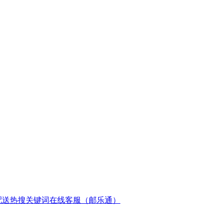
配送
热搜关键词
在线客服（邮乐通）