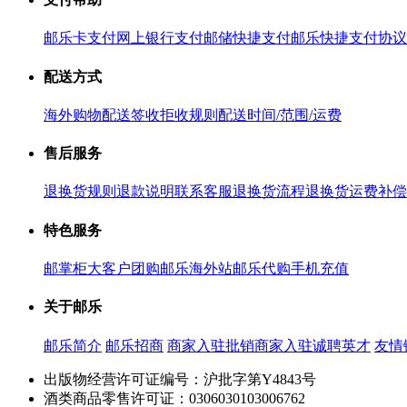
邮乐卡支付
网上银行支付
邮储快捷支付
邮乐快捷支付协议
配送方式
海外购物配送
签收拒收规则
配送时间/范围/运费
售后服务
退换货规则
退款说明
联系客服
退换货流程
退换货运费补偿
特色服务
邮掌柜
大客户团购
邮乐海外站
邮乐代购
手机充值
关于邮乐
邮乐简介
邮乐招商
商家入驻
批销商家入驻
诚聘英才
友情
出版物经营许可证编号：沪批字第Y4843号
酒类商品零售许可证：0306030103006762