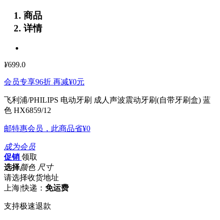
商品
详情
¥
699.0
会员专享96折 再减
¥0
元
飞利浦/PHILIPS 电动牙刷 成人声波震动牙刷(自带牙刷盒) 蓝
色 HX6859/12
邮特惠会员，此商品省
¥0
成为会员
促销
领取
选择
颜色 尺寸
请选择收货地址
上海
|
快递：
免运费
支持极速退款