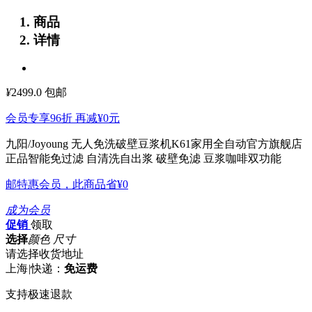
商品
详情
¥
2499.0
包邮
会员专享96折 再减
¥0
元
九阳/Joyoung 无人免洗破壁豆浆机K61家用全自动官方旗舰店
正品智能免过滤
自清洗自出浆 破壁免滤 豆浆咖啡双功能
邮特惠会员，此商品省
¥0
成为会员
促销
领取
选择
颜色 尺寸
请选择收货地址
上海
|
快递：
免运费
支持极速退款