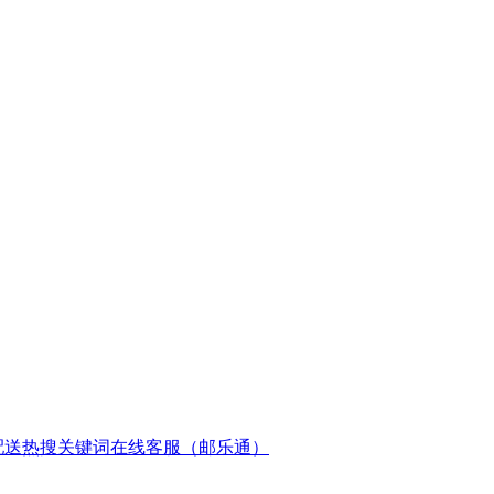
配送
热搜关键词
在线客服（邮乐通）