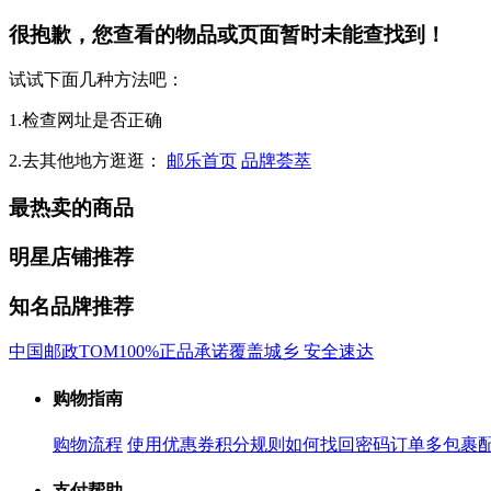
很抱歉，您查看的物品或页面暂时未能查找到！
试试下面几种方法吧：
1.检查网址是否正确
2.去其他地方逛逛：
邮乐首页
品牌荟萃
最热卖的商品
明星店铺推荐
知名品牌推荐
中国邮政
TOM
100%正品承诺
覆盖城乡 安全速达
购物指南
购物流程
使用优惠券
积分规则
如何找回密码
订单多包裹
支付帮助