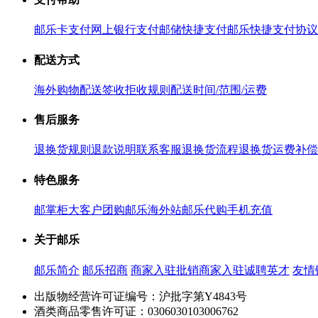
邮乐卡支付
网上银行支付
邮储快捷支付
邮乐快捷支付协议
配送方式
海外购物配送
签收拒收规则
配送时间/范围/运费
售后服务
退换货规则
退款说明
联系客服
退换货流程
退换货运费补偿
特色服务
邮掌柜
大客户团购
邮乐海外站
邮乐代购
手机充值
关于邮乐
邮乐简介
邮乐招商
商家入驻
批销商家入驻
诚聘英才
友情
出版物经营许可证编号：沪批字第Y4843号
酒类商品零售许可证：0306030103006762