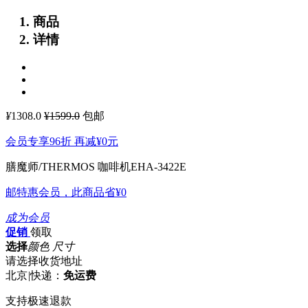
商品
详情
¥
1308.0
¥1599.0
包邮
会员专享96折 再减
¥0
元
膳魔师/THERMOS 咖啡机EHA-3422E
邮特惠会员，此商品省
¥0
成为会员
促销
领取
选择
颜色 尺寸
请选择收货地址
北京
|
快递：
免运费
支持极速退款