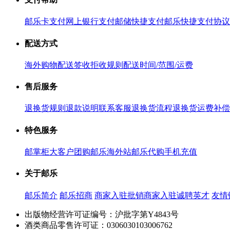
邮乐卡支付
网上银行支付
邮储快捷支付
邮乐快捷支付协议
配送方式
海外购物配送
签收拒收规则
配送时间/范围/运费
售后服务
退换货规则
退款说明
联系客服
退换货流程
退换货运费补偿
特色服务
邮掌柜
大客户团购
邮乐海外站
邮乐代购
手机充值
关于邮乐
邮乐简介
邮乐招商
商家入驻
批销商家入驻
诚聘英才
友情
出版物经营许可证编号：沪批字第Y4843号
酒类商品零售许可证：0306030103006762