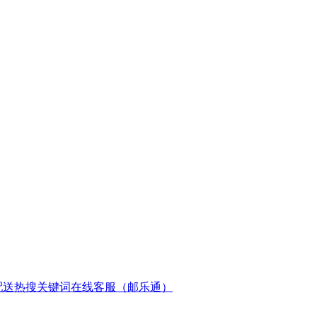
配送
热搜关键词
在线客服（邮乐通）