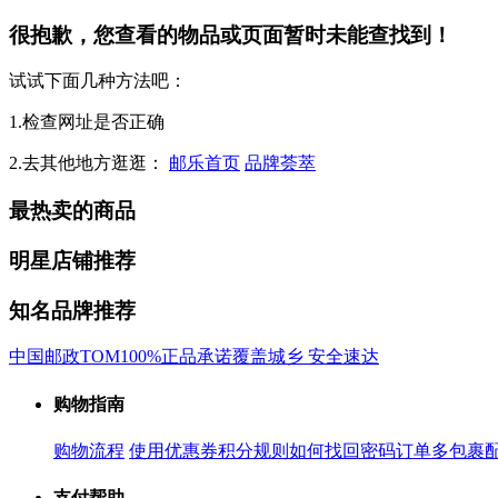
很抱歉，您查看的物品或页面暂时未能查找到！
试试下面几种方法吧：
1.检查网址是否正确
2.去其他地方逛逛：
邮乐首页
品牌荟萃
最热卖的商品
明星店铺推荐
知名品牌推荐
中国邮政
TOM
100%正品承诺
覆盖城乡 安全速达
购物指南
购物流程
使用优惠券
积分规则
如何找回密码
订单多包裹
支付帮助