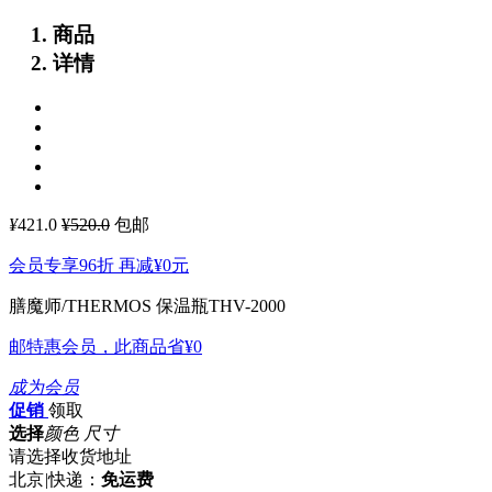
商品
详情
¥
421.0
¥520.0
包邮
会员专享96折 再减
¥0
元
膳魔师/THERMOS 保温瓶THV-2000
邮特惠会员，此商品省
¥0
成为会员
促销
领取
选择
颜色 尺寸
请选择收货地址
北京
|
快递：
免运费