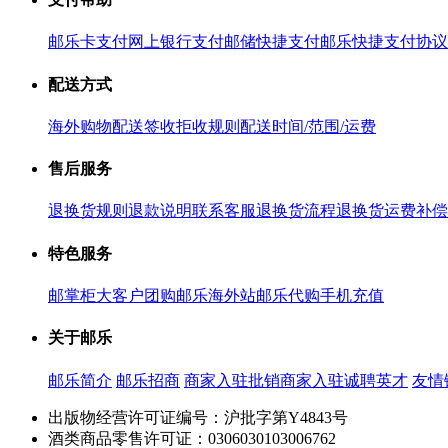
邮乐卡支付
网上银行支付
邮储快捷支付
邮乐快捷支付协议
配送方式
海外购物配送
签收拒收规则
配送时间/范围/运费
售后服务
退换货规则
退款说明
联系客服
退换货流程
退换货运费补偿
特色服务
邮掌柜
大客户团购
邮乐海外站
邮乐代购
手机充值
关于邮乐
邮乐简介
邮乐招商
商家入驻
批销商家入驻
诚聘英才
友情
出版物经营许可证编号：沪批字第Y4843号
酒类商品零售许可证：0306030103006762