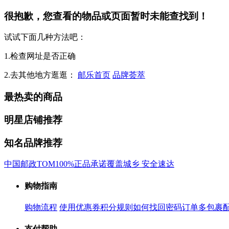
很抱歉，您查看的物品或页面暂时未能查找到！
试试下面几种方法吧：
1.检查网址是否正确
2.去其他地方逛逛：
邮乐首页
品牌荟萃
最热卖的商品
明星店铺推荐
知名品牌推荐
中国邮政
TOM
100%正品承诺
覆盖城乡 安全速达
购物指南
购物流程
使用优惠券
积分规则
如何找回密码
订单多包裹
支付帮助