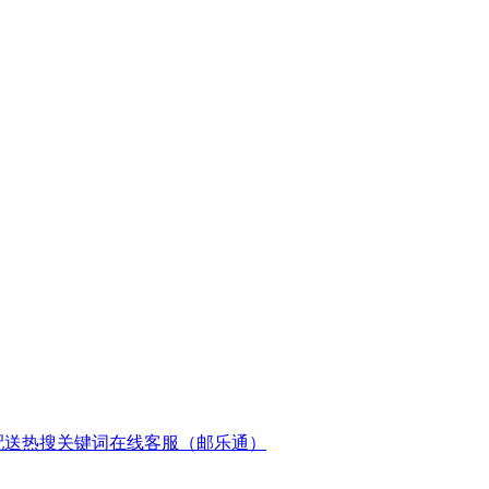
配送
热搜关键词
在线客服（邮乐通）