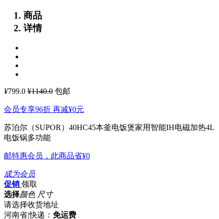
商品
详情
¥
799.0
¥1140.0
包邮
会员专享96折 再减
¥0
元
苏泊尔（SUPOR）40HC45本釜电饭煲家用智能IH电磁加热4L
电饭锅多功能
邮特惠会员，此商品省
¥0
成为会员
促销
领取
选择
颜色 尺寸
请选择收货地址
河南省
|
快递：
免运费