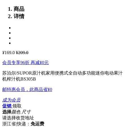
商品
详情
¥
169.0
¥209.0
会员专享96折 再减
¥0
元
苏泊尔/SUPOR原汁机家用便携式全自动多功能迷你电动果汁
机榨汁机BS305B
邮特惠会员，此商品省
¥0
成为会员
促销
领取
选择
颜色 尺寸
请选择收货地址
浙江省
|
快递：
免运费