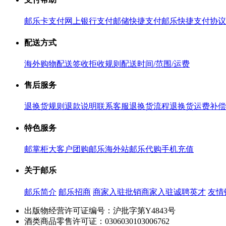
邮乐卡支付
网上银行支付
邮储快捷支付
邮乐快捷支付协议
配送方式
海外购物配送
签收拒收规则
配送时间/范围/运费
售后服务
退换货规则
退款说明
联系客服
退换货流程
退换货运费补偿
特色服务
邮掌柜
大客户团购
邮乐海外站
邮乐代购
手机充值
关于邮乐
邮乐简介
邮乐招商
商家入驻
批销商家入驻
诚聘英才
友情
出版物经营许可证编号：沪批字第Y4843号
酒类商品零售许可证：0306030103006762