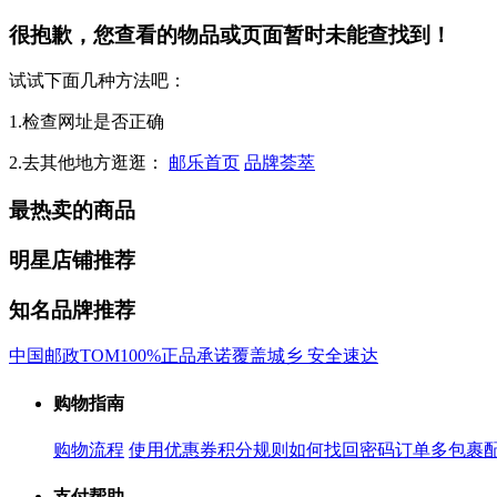
很抱歉，您查看的物品或页面暂时未能查找到！
试试下面几种方法吧：
1.检查网址是否正确
2.去其他地方逛逛：
邮乐首页
品牌荟萃
最热卖的商品
明星店铺推荐
知名品牌推荐
中国邮政
TOM
100%正品承诺
覆盖城乡 安全速达
购物指南
购物流程
使用优惠券
积分规则
如何找回密码
订单多包裹
支付帮助