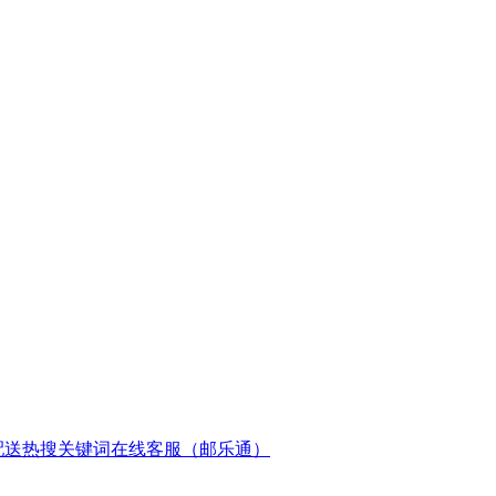
配送
热搜关键词
在线客服（邮乐通）