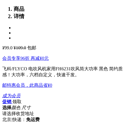
商品
详情
¥
99.0
¥109.0
包邮
会员专享96折 再减
¥0
元
飞科/FLYCO 电吹风机家用FH6231吹风筒大功率 黑色
简约质
感！大功率，六档自定义，快速干发。
邮特惠会员，此商品省
¥0
成为会员
促销
领取
选择
颜色 尺寸
请选择收货地址
北京
|
快递：
免运费