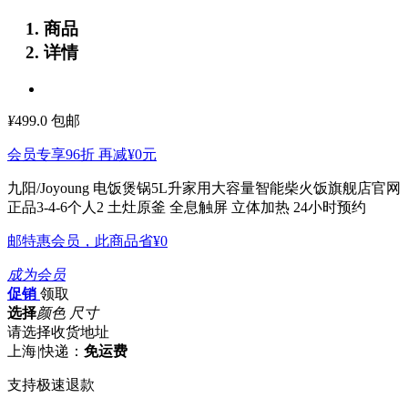
商品
详情
¥
499.0
包邮
会员专享96折 再减
¥0
元
九阳/Joyoung 电饭煲锅5L升家用大容量智能柴火饭旗舰店官网
正品3-4-6个人2
土灶原釜 全息触屏 立体加热 24小时预约
邮特惠会员，此商品省
¥0
成为会员
促销
领取
选择
颜色 尺寸
请选择收货地址
上海
|
快递：
免运费
支持极速退款