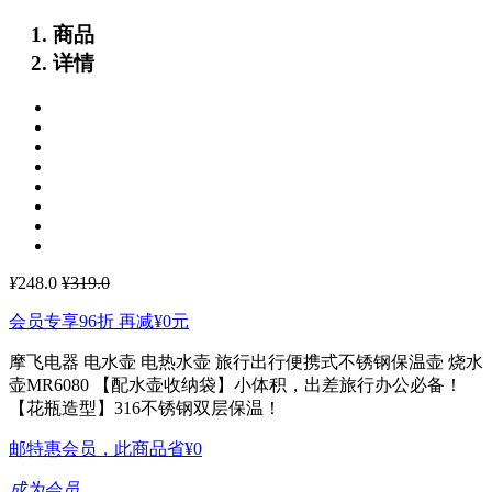
商品
详情
¥
248.0
¥319.0
会员专享96折 再减
¥0
元
摩飞电器 电水壶 电热水壶 旅行出行便携式不锈钢保温壶 烧水
壶MR6080
【配水壶收纳袋】小体积，出差旅行办公必备！
【花瓶造型】316不锈钢双层保温！
邮特惠会员，此商品省
¥0
成为会员