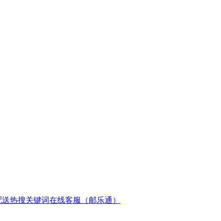
配送
热搜关键词
在线客服（邮乐通）