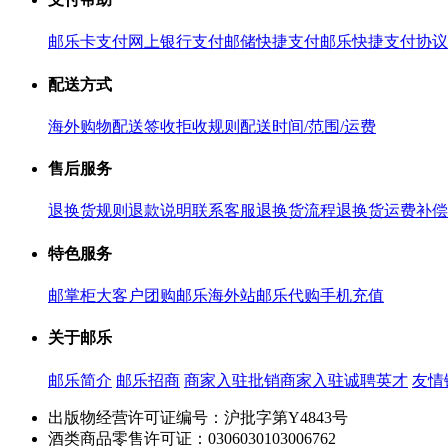
邮乐卡支付
网上银行支付
邮储快捷支付
邮乐快捷支付协议
配送方式
海外购物配送
签收拒收规则
配送时间/范围/运费
售后服务
退换货规则
退款说明
联系客服
退换货流程
退换货运费补偿
特色服务
邮掌柜
大客户团购
邮乐海外站
邮乐代购
手机充值
关于邮乐
邮乐简介
邮乐招商
商家入驻
批销商家入驻
诚聘英才
友情
出版物经营许可证编号：沪批字第Y4843号
酒类商品零售许可证：0306030103006762