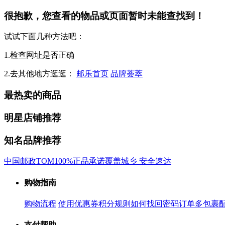
很抱歉，您查看的物品或页面暂时未能查找到！
试试下面几种方法吧：
1.检查网址是否正确
2.去其他地方逛逛：
邮乐首页
品牌荟萃
最热卖的商品
明星店铺推荐
知名品牌推荐
中国邮政
TOM
100%正品承诺
覆盖城乡 安全速达
购物指南
购物流程
使用优惠券
积分规则
如何找回密码
订单多包裹
支付帮助