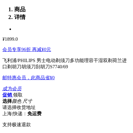
商品
详情
¥
1899.0
会员专享96折 再减
¥0
元
飞利浦/PHILIPS 男士电动剃须刀多功能理容干湿双剃荷兰进
口剃胡刀胡须刀刮胡刀S7740/69
邮特惠会员，此商品省
¥0
成为会员
促销
领取
选择
颜色 尺寸
请选择收货地址
上海
|
快递：
免运费
支持极速退款