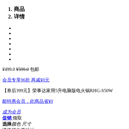
商品
详情
¥
499.0
¥599.0
包邮
会员专享96折 再减
¥0
元
【券后399元】荣事达家用5升电脑版电火锅RHG-S50W
邮特惠会员，此商品省
¥0
成为会员
促销
领取
选择
颜色 尺寸