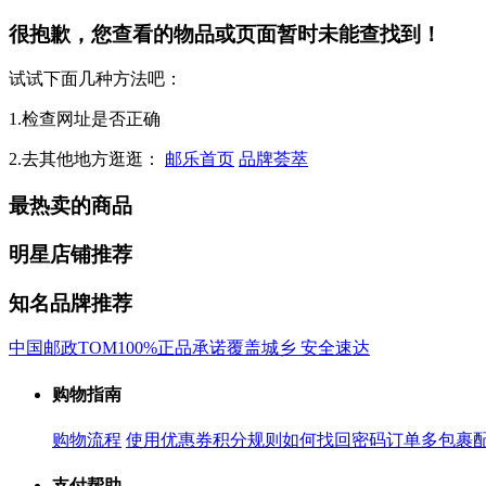
很抱歉，您查看的物品或页面暂时未能查找到！
试试下面几种方法吧：
1.检查网址是否正确
2.去其他地方逛逛：
邮乐首页
品牌荟萃
最热卖的商品
明星店铺推荐
知名品牌推荐
中国邮政
TOM
100%正品承诺
覆盖城乡 安全速达
购物指南
购物流程
使用优惠券
积分规则
如何找回密码
订单多包裹
支付帮助