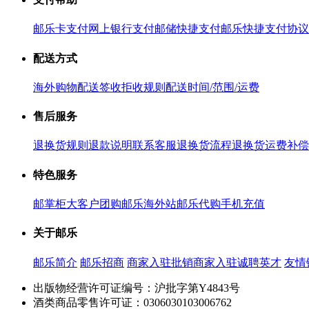
邮乐卡支付
网上银行支付
邮储快捷支付
邮乐快捷支付协议
配送方式
海外购物配送
签收拒收规则
配送时间/范围/运费
售后服务
退换货规则
退款说明
联系客服
退换货流程
退换货运费补偿
特色服务
邮掌柜
大客户团购
邮乐海外站
邮乐代购
手机充值
关于邮乐
邮乐简介
邮乐招商
商家入驻
批销商家入驻
诚聘英才
友情
出版物经营许可证编号：沪批字第Y4843号
酒类商品零售许可证：0306030103006762