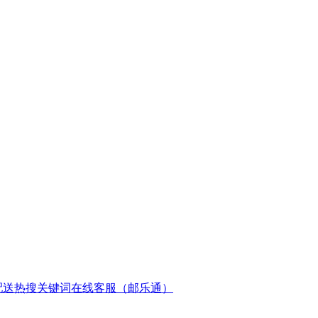
配送
热搜关键词
在线客服（邮乐通）