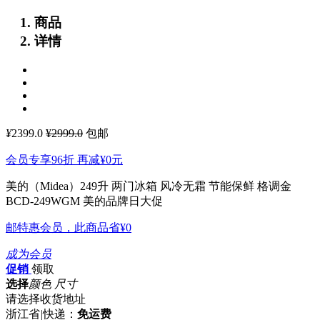
商品
详情
¥
2399.0
¥2999.0
包邮
会员专享96折 再减
¥0
元
美的（Midea）249升 两门冰箱 风冷无霜 节能保鲜 格调金
BCD-249WGM
美的品牌日大促
邮特惠会员，此商品省
¥0
成为会员
促销
领取
选择
颜色 尺寸
请选择收货地址
浙江省
|
快递：
免运费