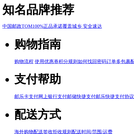
知名品牌推荐
中国邮政
TOM
100%正品承诺
覆盖城乡 安全速达
购物指南
购物流程
使用优惠券
积分规则
如何找回密码
订单多包裹
支付帮助
邮乐卡支付
网上银行支付
邮储快捷支付
邮乐快捷支付协议
配送方式
海外购物配送
签收拒收规则
配送时间/范围/运费