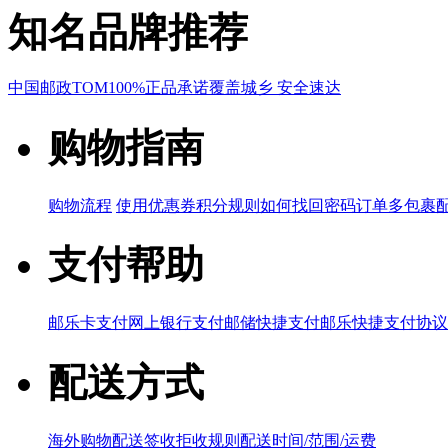
知名品牌推荐
中国邮政
TOM
100%正品承诺
覆盖城乡 安全速达
购物指南
购物流程
使用优惠券
积分规则
如何找回密码
订单多包裹
支付帮助
邮乐卡支付
网上银行支付
邮储快捷支付
邮乐快捷支付协议
配送方式
海外购物配送
签收拒收规则
配送时间/范围/运费