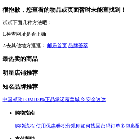
很抱歉，您查看的物品或页面暂时未能查找到！
试试下面几种方法吧：
1.检查网址是否正确
2.去其他地方逛逛：
邮乐首页
品牌荟萃
最热卖的商品
明星店铺推荐
知名品牌推荐
中国邮政
TOM
100%正品承诺
覆盖城乡 安全速达
购物指南
购物流程
使用优惠券
积分规则
如何找回密码
订单多包裹
支付帮助