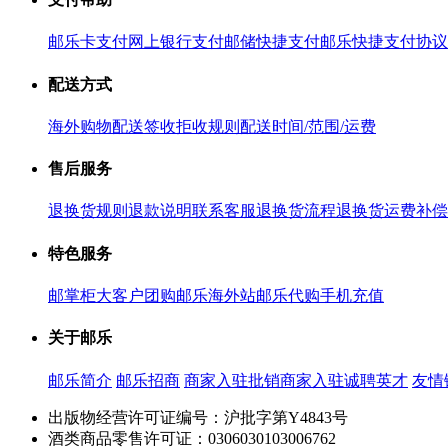
邮乐卡支付
网上银行支付
邮储快捷支付
邮乐快捷支付协议
配送方式
海外购物配送
签收拒收规则
配送时间/范围/运费
售后服务
退换货规则
退款说明
联系客服
退换货流程
退换货运费补偿
特色服务
邮掌柜
大客户团购
邮乐海外站
邮乐代购
手机充值
关于邮乐
邮乐简介
邮乐招商
商家入驻
批销商家入驻
诚聘英才
友情
出版物经营许可证编号：沪批字第Y4843号
酒类商品零售许可证：0306030103006762