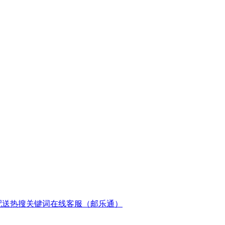
配送
热搜关键词
在线客服（邮乐通）