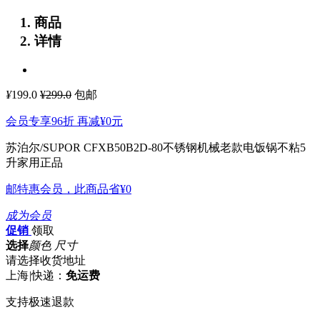
商品
详情
¥
199.0
¥299.0
包邮
会员专享96折 再减
¥0
元
苏泊尔/SUPOR CFXB50B2D-80不锈钢机械老款电饭锅不粘5
升家用正品
邮特惠会员，此商品省
¥0
成为会员
促销
领取
选择
颜色 尺寸
请选择收货地址
上海
|
快递：
免运费
支持极速退款