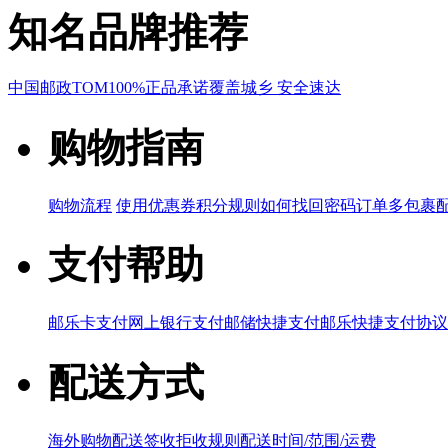
知名品牌推荐
中国邮政
TOM
100%正品承诺
覆盖城乡 安全速达
购物指南
购物流程
使用优惠券
积分规则
如何找回密码
订单多包裹
支付帮助
邮乐卡支付
网上银行支付
邮储快捷支付
邮乐快捷支付协议
配送方式
海外购物配送
签收拒收规则
配送时间/范围/运费