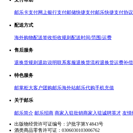
邮乐卡支付
网上银行支付
邮储快捷支付
邮乐快捷支付协议
配送方式
海外购物配送
签收拒收规则
配送时间/范围/运费
售后服务
退换货规则
退款说明
联系客服
退换货流程
退换货运费补偿
特色服务
邮掌柜
大客户团购
邮乐海外站
邮乐代购
手机充值
关于邮乐
邮乐简介
邮乐招商
商家入驻
批销商家入驻
诚聘英才
友情
出版物经营许可证编号：沪批字第Y4843号
酒类商品零售许可证：0306030103006762