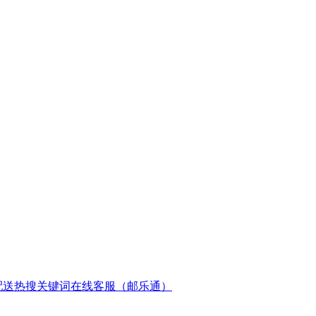
配送
热搜关键词
在线客服（邮乐通）