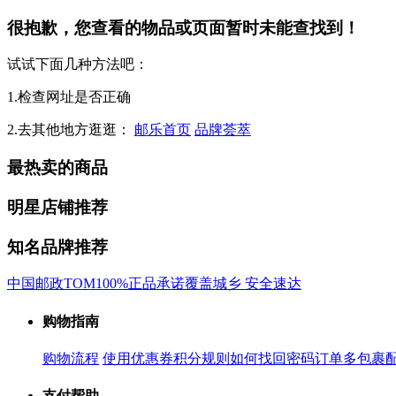
很抱歉，您查看的物品或页面暂时未能查找到！
试试下面几种方法吧：
1.检查网址是否正确
2.去其他地方逛逛：
邮乐首页
品牌荟萃
最热卖的商品
明星店铺推荐
知名品牌推荐
中国邮政
TOM
100%正品承诺
覆盖城乡 安全速达
购物指南
购物流程
使用优惠券
积分规则
如何找回密码
订单多包裹
支付帮助