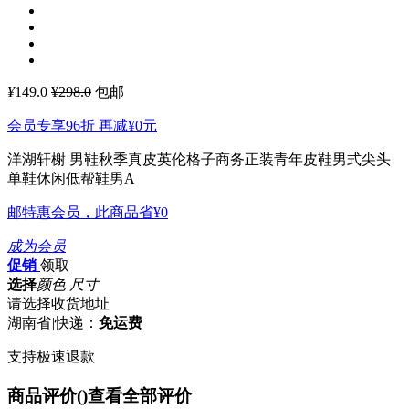
¥
149.0
¥298.0
包邮
会员专享96折 再减
¥0
元
洋湖轩榭 男鞋秋季真皮英伦格子商务正装青年皮鞋男式尖头
单鞋休闲低帮鞋男A
邮特惠会员，此商品省
¥0
成为会员
促销
领取
选择
颜色 尺寸
请选择收货地址
湖南省
|
快递：
免运费
支持极速退款
商品评价(
)
查看全部评价