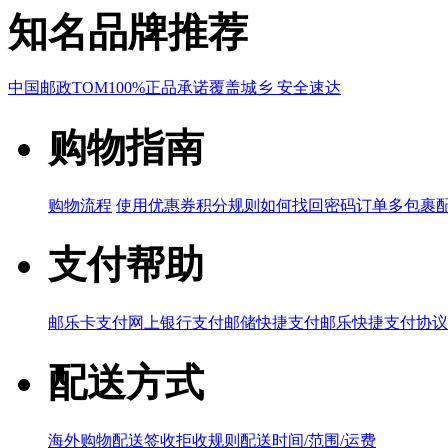
知名品牌推荐
中国邮政
TOM
100%正品承诺
覆盖城乡 安全速达
购物指南
购物流程
使用优惠券
积分规则
如何找回密码
订单多包裹
支付帮助
邮乐卡支付
网上银行支付
邮储快捷支付
邮乐快捷支付协议
配送方式
海外购物配送
签收拒收规则
配送时间/范围/运费