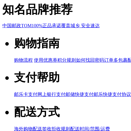
知名品牌推荐
中国邮政
TOM
100%正品承诺
覆盖城乡 安全速达
购物指南
购物流程
使用优惠券
积分规则
如何找回密码
订单多包裹
支付帮助
邮乐卡支付
网上银行支付
邮储快捷支付
邮乐快捷支付协议
配送方式
海外购物配送
签收拒收规则
配送时间/范围/运费