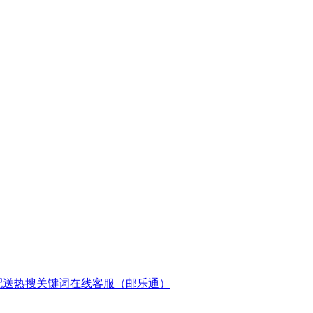
配送
热搜关键词
在线客服（邮乐通）