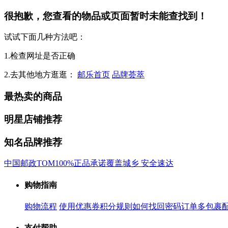
很抱歉，您查看的物品或页面暂时未能查找到！
试试下面几种方法吧：
1.检查网址是否正确
2.去其他地方逛逛：
邮乐首页
品牌荟萃
最热卖的商品
明星店铺推荐
知名品牌推荐
中国邮政
TOM
100%正品承诺
覆盖城乡 安全速达
购物指南
购物流程
使用优惠券
积分规则
如何找回密码
订单多包裹
支付帮助