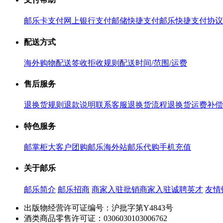
邮乐卡支付
网上银行支付
邮储快捷支付
邮乐快捷支付协议
配送方式
海外购物配送
签收拒收规则
配送时间/范围/运费
售后服务
退换货规则
退款说明
联系客服
退换货流程
退换货运费补偿
特色服务
邮掌柜
大客户团购
邮乐海外站
邮乐代购
手机充值
关于邮乐
邮乐简介
邮乐招商
商家入驻
批销商家入驻
诚聘英才
友情
出版物经营许可证编号：沪批字第Y4843号
酒类商品零售许可证：0306030103006762