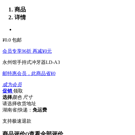
商品
详情
¥
0.0
包邮
会员专享96折 再减
¥0
元
永州馆手持式冲牙器LD-A3
邮特惠会员，此商品省
¥0
成为会员
促销
领取
选择
颜色 尺寸
请选择收货地址
湖南省
|
快递：
免运费
支持极速退款
商品评价(
)
查看全部评价