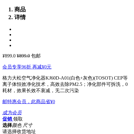
商品
详情
¥
899.0
¥899.0
包邮
会员专享96折 再减
¥0
元
格力大松空气净化器KJ60D-A01(白色+灰色)(TOSOT)
CEP等
离子体恒效净化技术，高效去除PM2.5；净化部件可拆洗，0
耗材，效果长效不衰减，无二次污染
邮特惠会员，此商品省
¥0
成为会员
促销
领取
选择
颜色 尺寸
请选择收货地址