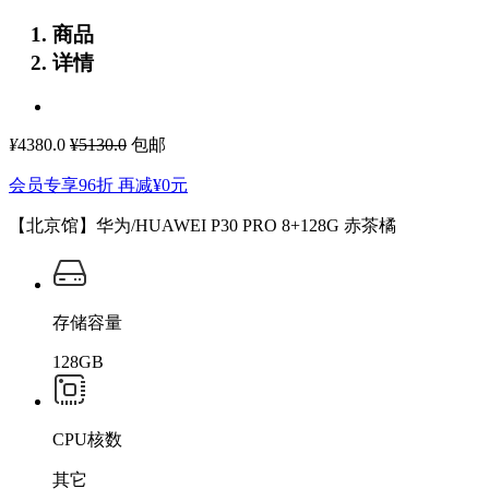
商品
详情
¥
4380.0
¥5130.0
包邮
会员专享96折 再减
¥0
元
【北京馆】华为/HUAWEI P30 PRO 8+128G 赤茶橘
存储容量
128GB
CPU核数
其它